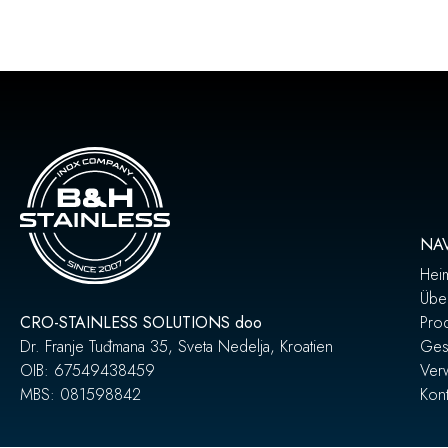
NA
Hei
Übe
CRO-STAINLESS SOLUTIONS doo
Pro
Dr. Franje Tuđmana 35, Sveta Nedelja, Kroatien
Ges
OIB: 67549438459
Ver
MBS: 081598842
Kont