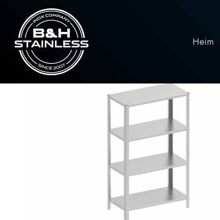
Heim
Regale
Fachböden 4 Fachböden, Tief
Heim