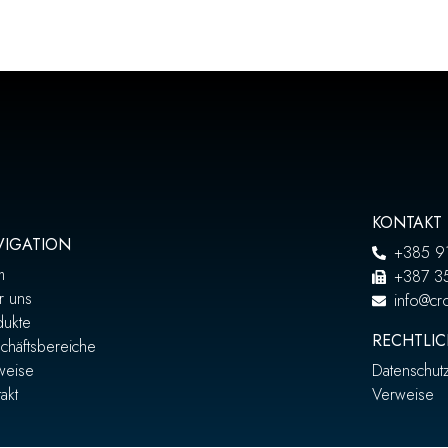
KONTAKT
VIGATION
+385 9
m
+387 3
r uns
info@cro
dukte
RECHTLIC
chäftsbereiche
weise
Datenschutzr
akt
Verweise