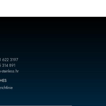
1 622 3197
5 314 891
-stainless.hr
HES
ichtlinie