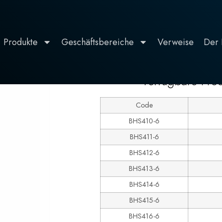
Produkte
Geschäftsbereiche
Verweise
Der 
600
e 600
Verfügbare Pro
Code
BHS410-6
BHS411-6
BHS412-6
BHS413-6
BHS414-6
BHS415-6
BHS416-6