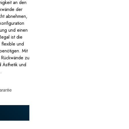
higkeit an den
ckwände der
icht abnehmen,
onfiguration
tung und einen
egal ist die
 flexible und
benötigen. Mit
nd Rückwände zu
d Ästhetik und
.
arantie