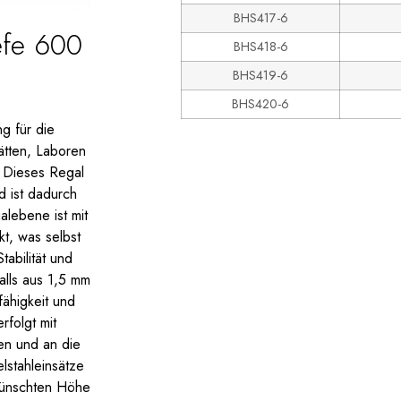
BHS417-6
efe 600
BHS418-6
BHS419-6
BHS420-6
g für die
ätten, Laboren
 Dieses Regal
d ist dadurch
alebene ist mit
t, was selbst
abilität und
alls aus 1,5 mm
fähigkeit und
rfolgt mit
en und an die
lstahleinsätze
wünschten Höhe