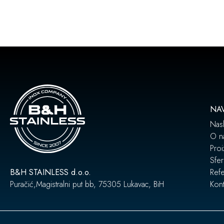
NAV
Nas
O n
Proi
Sfer
B&H STAINLESS d.o.o.
Ref
Puračić,Magistralni put bb, 75305 Lukavac, BiH
Kont