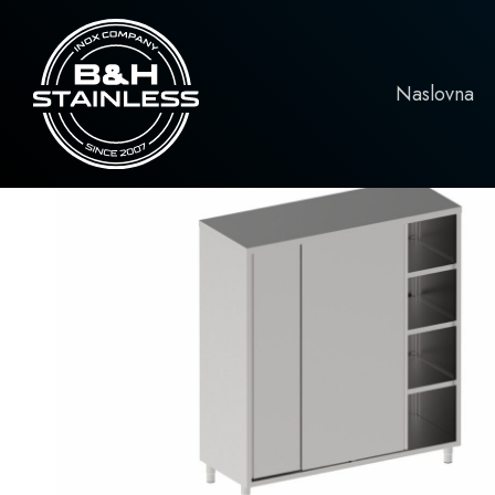
Naslovna
Ormari
Ormar sa kliznim vratima, visina 17
Naslovna