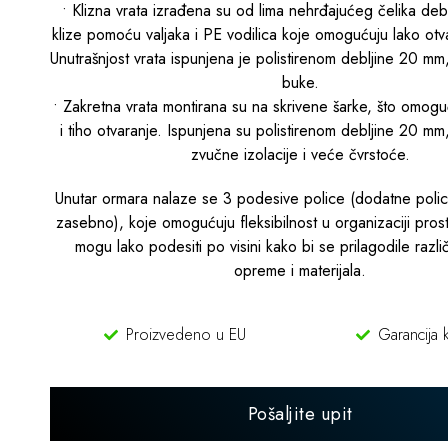
• Klizna vrata izrađena su od lima nehrđajućeg čelika deb
klize pomoću valjaka i PE vodilica koje omogućuju lako otvar
Unutrašnjost vrata ispunjena je polistirenom debljine 20 mm
buke.
• Zakretna vrata montirana su na skrivene šarke, što omog
i tiho otvaranje. Ispunjena su polistirenom debljine 20 mm
zvučne izolacije i veće čvrstoće.
Unutar ormara nalaze se 3 podesive police (dodatne polic
zasebno), koje omogućuju fleksibilnost u organizaciji pros
mogu lako podesiti po visini kako bi se prilagodile razli
opreme i materijala.
Proizvedeno u EU
Garancija k
Pošaljite upit