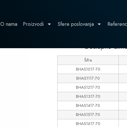
O nama
Proizvodi
Sfere poslovanja
Referen
600
0, dubina 700
Dostupne dime
Šifra
BHAS1017-70
BHAS1117-70
BHAS1217-70
BHAS1317-70
BHAS1417-70
BHAS1517-70
BHAS1617-70