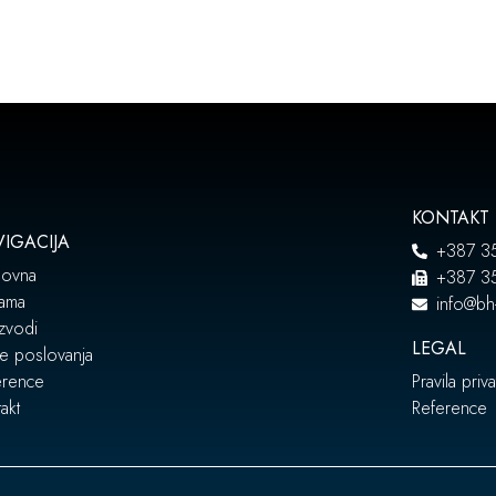
KONTAKT
IGACIJA
+387 3
lovna
+387 3
ama
info@bh
zvodi
LEGAL
e poslovanja
erence
Pravila priva
akt
Reference