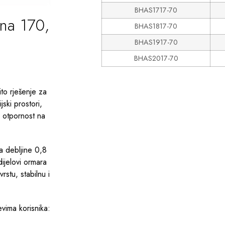
BHAS1717-70
ina 170,
BHAS1817-70
BHAS1917-70
BHAS2017-70
to rješenje za
ski prostori,
a otpornost na
a debljine 0,8
dijelovi ormara
stu, stabilnu i
evima korisnika: