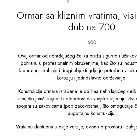
Ormar sa kliznim vratima, vis
dubina 700
600
Ovaj ormar od nehrđajućeg čelika pruža sigurno i učinkovi
pohranu u profesionalnim okruženjima, kao što su industrij
laboratoriji, kuhinje i drugi objekti gdje je potrebna visok
koroziju i jednostavno održavanje.
Konstrukcija ormara izrađena je od lima nehrđajućeg čelik
mm, što jamči trajnost i otpornost na vanjske utjecaje. Svi 
spojeni su zakovicama (pop zakovicama), što omogućuje čvr
dugotrajnu konstrukciju.
Vrata su dostupna u dvije verzije, ovisno o prostoru i zahtj