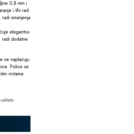
ljine 0,8 mm i
anje i tihi rad.
, radi smanjenja
ućuje elegantno
, radi dodatne
e se naplaćuju
tora. Police se
čitim vrstama
valitete