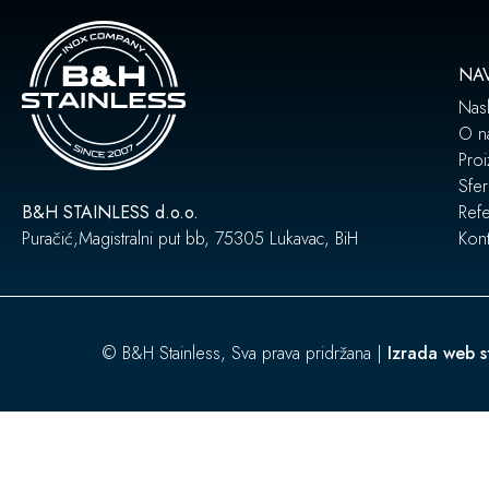
NAV
Nas
O n
Proi
Sfer
B&H STAINLESS d.o.o.
Ref
Puračić,Magistralni put bb, 75305 Lukavac, BiH
Kont
© B&H Stainless, Sva prava pridržana |
Izrada web s