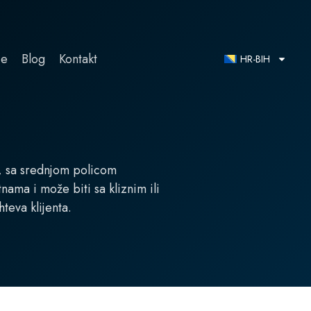
ce
Blog
Kontakt
HR-BIH
, sa srednjom policom
nama i može biti sa kliznim ili
hteva klijenta.