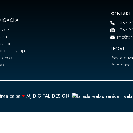
KONTAKT
IGACIJA
+387 3
lovna
+387 3
ama
info@bh
zvodi
LEGAL
e poslovanja
erence
Pravila priva
akt
Reference
tranica sa
♥
MJ DIGITAL DESIGN