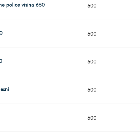
ane police visina 650
600
00
600
0
600
esni
600
600