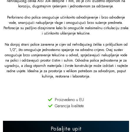
nehrđajućeg čelika AISI 304 debljine 1 mm, što je čini izuzetno otpornom na
koroziju, dugotrajnim rješenjem i jednostavnom za održavanje.
Perforirano dno polica omogućuje učinkovito odvodnjavanje i brzo odvođenje
vode, smanjujući nakupljanje vlage i omogućujući brzo sušenje predmeta.
Perforacije su pažljivo dizajnirane kako bi omogućile maksimalnu cirkulaciju zraka
i učinkovito uklanjanje tekućine.
Na donjoj strani police zavarena je cijev od nehrđajućeg čelika s priključkom od
1/2″, što omogućuje jednostavno spajanje na odvodno crijevo. Ovaj sustav
omogućuje brzo usmjeravanje tekućina u odvod, sprječavajući nakupljanje vode
na polici i održavajući prostor čistim i suhim. Odvodna polica jednostavna je za
ugradnju, a zbog otpornih materijala i čvrste konstrukcije može izdržati i najteže
radne uvjete. Idealna je za prostorije s velikom potrebom za odvodnjom, poput
kuhinja, restorana i laboratorija.
Proizvedeno u EU
Garancija kvalitete
Pošaljite upit