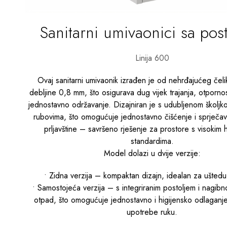
Sanitarni umivaonici sa pos
Linija 600
Ovaj sanitarni umivaonik izrađen je od nehrđajućeg čel
debljine 0,8 mm, što osigurava dug vijek trajanja, otpornos
jednostavno održavanje. Dizajniran je s udubljenom školjk
rubovima, što omogućuje jednostavno čišćenje i sprječav
prljavštine – savršeno rješenje za prostore s visokim h
standardima.
Model dolazi u dvije verzije:
• Zidna verzija – kompaktan dizajn, idealan za uštedu
• Samostojeća verzija – s integriranim postoljem i nagib
otpad, što omogućuje jednostavno i higijensko odlagan
upotrebe ruku.