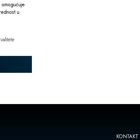
o omogućuje
rednost u
valitete
KONTAKT