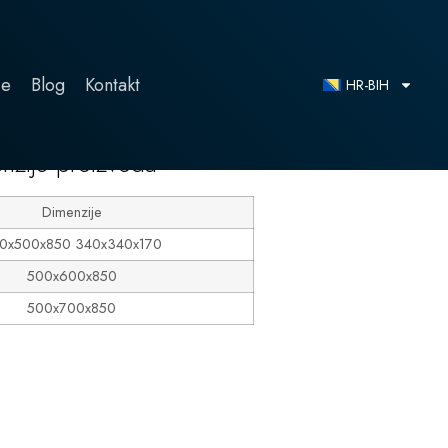
ce
Blog
Kontakt
HR-BIH
nzije proizvoda
Dimenzije
0x500x850 340x340x170
500x600x850
500x700x850