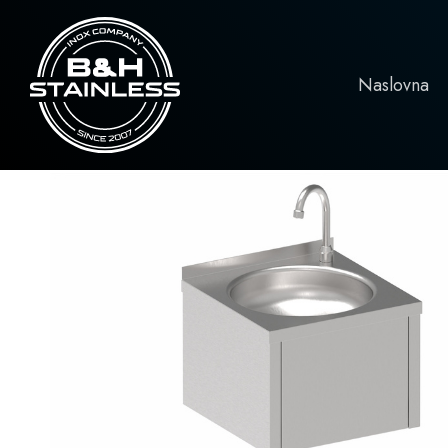
Naslovna
,
,
Linija 600
Linija 700
Radni stolovi
Naslovna
Sanitarni umivaonici sa postoljem