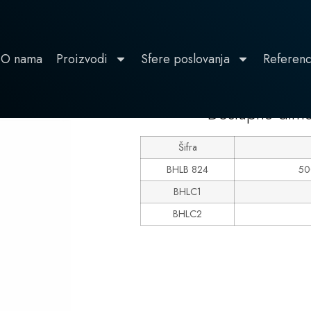
O nama
Proizvodi
Sfere poslovanja
Referen
LINIJA 600
Dostupne dime
Šifra
BHLB 824
50
BHLC1
BHLC2