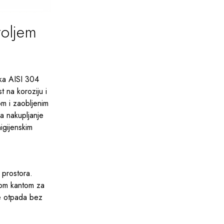
toljem
ika AISI 304
t na koroziju i
om i zaobljenim
a nakupljanje
igijenskim
 prostora.
nom kantom za
je otpada bez