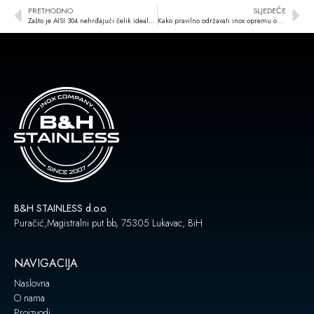
PRETHODNO
SLJEDEĆE
Zašto je AISI 304 nehrđajući čelik idealan za neutralne elemente u profesionalnoj kuhinji?
Kako pravilno održavati inox opremu od AISI 304 u ugostiteljstvu?
B&H STAINLESS d.o.o.
Puračić,Magistralni put bb, 75305 Lukavac, BiH
NAVIGACIJA
Naslovna
O nama
Proizvodi