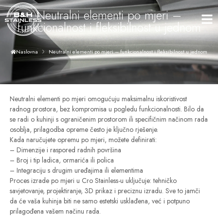
Neutralni elementi po mjeri –
funkcionalnost i fleksibilnost u jednom
Neutralni elementi po mjeri – funkcionalnost i fleksibilnost u jednom
Naslovna
Neutralni elementi po mjeri omogućuju maksimalnu iskoristivost
radnog prostora, bez kompromisa u pogledu funkcionalnosti. Bilo da
se radi o kuhinji s ograničenim prostorom ili specifičnim načinom rada
osoblja, prilagodba opreme često je ključno rješenje.
Kada naručujete opremu po mjeri, možete definirati:
– Dimenzije i raspored radnih površina
– Broj i tip ladica, ormarića ili polica
– Integraciju s drugim uređajima ili elementima
Proces izrade po mjeri u Cro Stainless-u uključuje: tehničko
savjetovanje, projektiranje, 3D prikaz i preciznu izradu. Sve to jamči
da će vaša kuhinja biti ne samo estetski usklađena, već i potpuno
prilagođena vašem načinu rada.